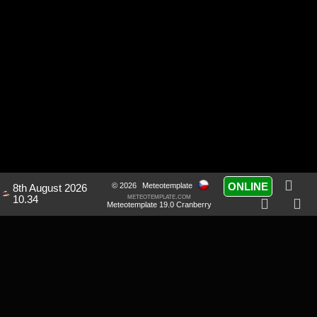
ONLINE
© 2026
Meteotemplate
8th August 2026
meteotemplate.com
10.34
Meteotemplate 19.0 Cranberry