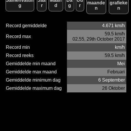
Samenvattin
Jaa
Maan
Da
Uu
maande
grafieke
g
r
d
g
r
n
n
Record gemiddelde
4.671 km/h
59.5 km/h
Record max
02.55, 29th October 2017
Record min
km/h
Record reeks
59.5 km/h
Gemiddelde min maand
Mei
Gemiddelde max maand
Februari
Gemiddelde minimum dag
6 September
Gemiddelde maximum dag
26 Oktober