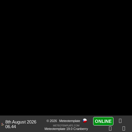
ONLINE
© 2026
Meteotemplate
8th August 2026
meteotemplate.com
06.44
Meteotemplate 19.0 Cranberry