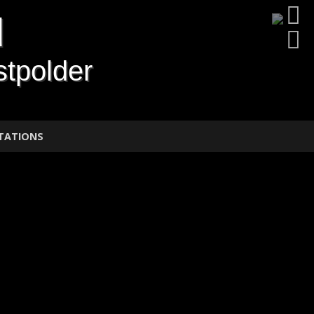
d
tpolder
TATIONS