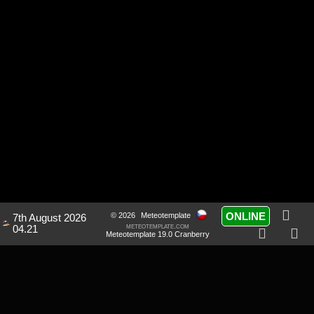
ONLINE
© 2026
Meteotemplate
7th August 2026
meteotemplate.com
04.21
Meteotemplate 19.0 Cranberry