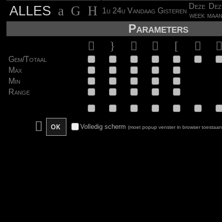
Deze
Dez
ALLES
1u
24u
Vandaag
Gisteren
week
maa
Parameters
Gem/Totaal
Max
Min
Range
Volledig scherm
(moet popup venster in browser toestaan