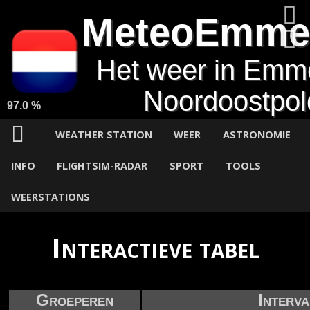
MeteoEmme
Het weer in Emm
Noordoostpol
97.0 %
WEATHER STATION
WEER
ASTRONOMIE
INFO
FLIGHTSIM-RADAR
SPORT
TOOLS
WEERSTATIONS
Interactieve tabel
Groeperen
Interva