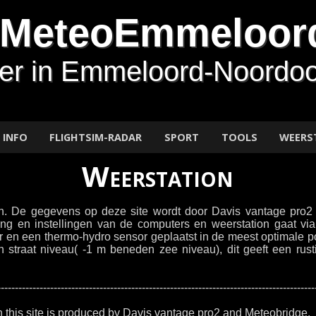
MeteoEmmeloor
er in Emmeloord-Noordoo
INFO
FLIGHTSIM-RADAR
SPORT
TOOLS
WEERS
Weerstation
on. De gegevens op deze site wordt door Davis vantage pro2 
 en instellingen van de computers en weerstation gaat via we
 en een thermo-hydro sensor geplaatst in de meest optimale p
en straat niveau( -1 m beneden zee niveau), dit geeft een rus
------------------------------------------------------------------------------------------
n this site is produced by Davis vantage pro2 and Meteobridge.