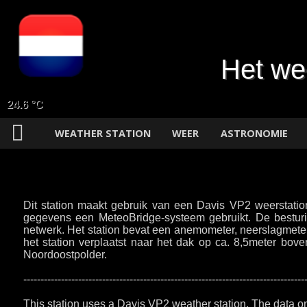
Het we
24.6 °C
WEATHER STATION
WEER
ASTRONOMIE
Dit station maakt gebruik van een Davis VP2 weerstati
gegevens een MeteoBridge-systeem gebruikt. De besturing
netwerk. Het station bevat een anemometer, neerslagmeter
het station verplaatst naar het dak op ca. 8,5meter bov
Noordoostpolder.
----------------------------------------------------------------------------------
This station uses a Davis VP2 weather station. The data o