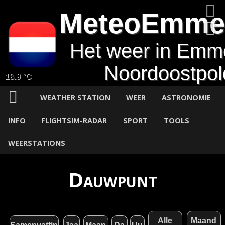
MeteoEmme
Het weer in Emm
Noordoostpol
18.9 °C
WEATHER STATION
WEER
ASTRONOMIE
INFO
FLIGHTSIM-RADAR
SPORT
TOOLS
WEERSTATIONS
Dauwpunt
Alle
Maand