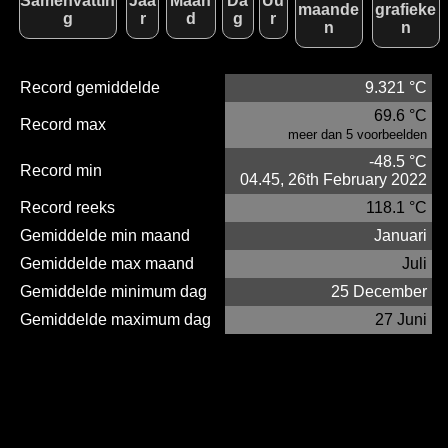
Samenvattin
Jaa
Maan
Da
Uu
maande
grafieke
g
r
d
g
r
n
n
Record gemiddelde
9.321 °C
69.6 °C
Record max
meer dan 5 voorbeelden
-48.5 °C
Record min
04.45, 26th February 2022
Record reeks
118.1 °C
Gemiddelde min maand
Januari
Gemiddelde max maand
Juli
Gemiddelde minimum dag
25 December
Gemiddelde maximum dag
27 Juni