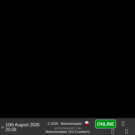
ONLINE
© 2026
Meteotemplate
10th August 2026
meteotemplate.com
20.58
Meteotemplate 19.0 Cranberry