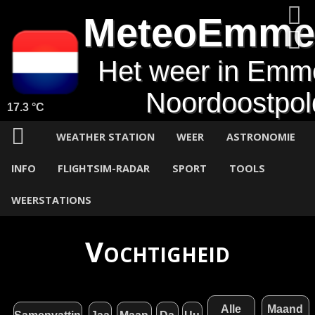
MeteoEmme
Het weer in Emm
Noordoostpol
17.3 °C
WEATHER STATION
WEER
ASTRONOMIE
INFO
FLIGHTSIM-RADAR
SPORT
TOOLS
WEERSTATIONS
Vochtigheid
Alle
Maand