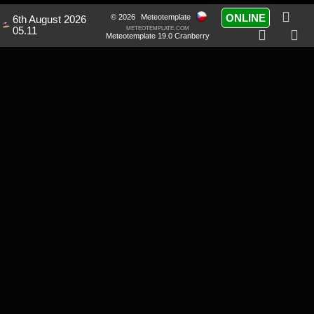
ONLINE
© 2026
Meteotemplate
6th August 2026
meteotemplate.com
05.11
Meteotemplate 19.0 Cranberry