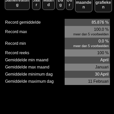
Samenvattin
Jaa
Maan
Da
Uu
maande
grafieke
g
r
d
g
r
n
n
Record gemiddelde
85.876 %
100.0 %
Record max
meer dan 5 voorbeelden
0.0 %
Record min
meer dan 5 voorbeelden
Record reeks
100 %
Gemiddelde min maand
April
Gemiddelde max maand
Januari
Gemiddelde minimum dag
30 April
Gemiddelde maximum dag
11 Februari