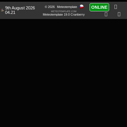
ONLINE
© 2026
Meteotemplate
9th August 2026
meteotemplate.com
04.21
Meteotemplate 19.0 Cranberry