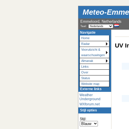
Meteo-Emmel
Emmeloord, Netherlands
Taal:
Navigatie
Home
UV I
Radar
Vooruitzicht &
waarschuwingen
Almanak
Links
Over
Status
Website map
Externe links
Weather
Underground
WXforum.net
Stijl opties
Stijl: