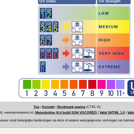
Top
|
Kontakt
|
Bookmark pagina
(CTRL-D)
6, meteoemmeloord.nl
|
Meteobridge (6.4 build 5194 VOCORE2)
|
Valid XHTML 1.0
|
Vali
aseer nooit belangrijke beslissingen op deze of andere weergegevens verkregen via Internet